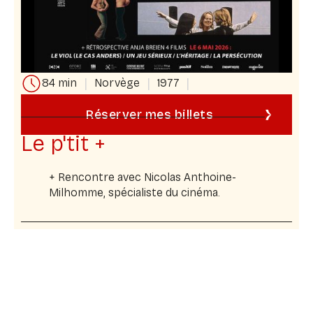
|
|
|
84 min
Norvège
1977
Réserver mes billets
Le p'tit +
+ Rencontre avec Nicolas Anthoine-
Milhomme, spécialiste du cinéma.