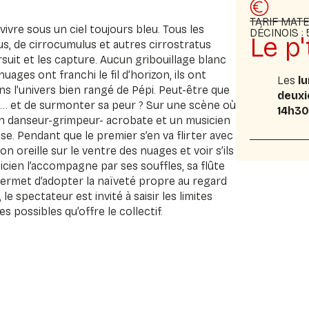
TARIF MATE
 vivre sous un ciel toujours bleu. Tous les
DÉCINOIS : 
Le p'
rrus, de cirrocumulus et autres cirrostratus
ursuit et les capture. Aucun gribouillage blanc
nuages ont franchi le fil d’horizon, ils ont
Les
lu
ans l’univers bien rangé de Pépi. Peut-être que
deuxi
œu… et de surmonter sa peur ? Sur une scène où
14h30
un danseur-grimpeur- acrobate et un musicien
e. Pendant que le premier s’en va flirter avec
on oreille sur le ventre des nuages et voir s’ils
cien l’accompagne par ses souffles, sa flûte
 permet d’adopter la naïveté propre au regard
e spectateur est invité à saisir les limites
es possibles qu’offre le collectif.