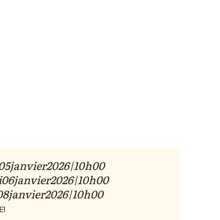
05
janvier
2026
10h00
|
i
06
janvier
2026
10h00
|
08
janvier
2026
10h00
|
E1