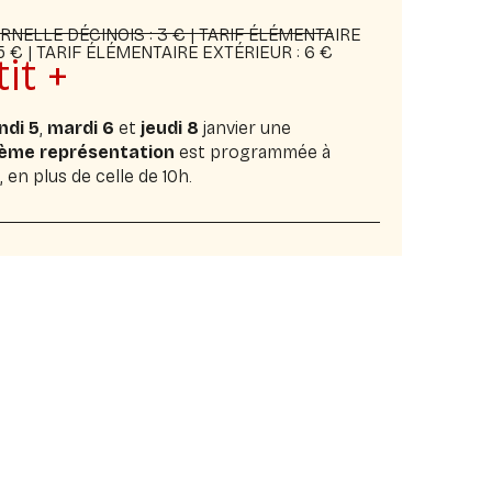
RNELLE DÉCINOIS : 3 € | TARIF ÉLÉMENTAIRE
5 € | TARIF ÉLÉMENTAIRE EXTÉRIEUR : 6 €
tit +
ndi 5
,
mardi 6
et
jeudi 8
janvier une
ème représentation
est programmée à
, en plus de celle de 10h.