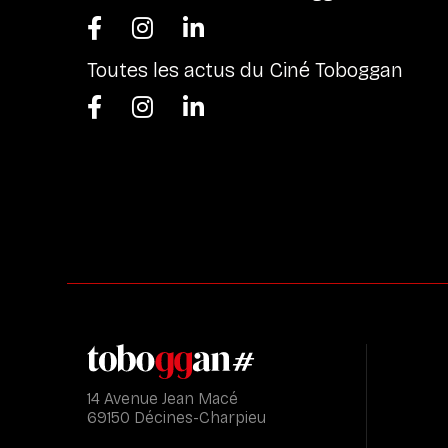



Toutes les actus du Ciné Toboggan



14 Avenue Jean Macé
69150 Décines-Charpieu