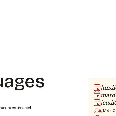
uages
lundi
mard
jeudi
aux arcs-en-ciel.
MS - C