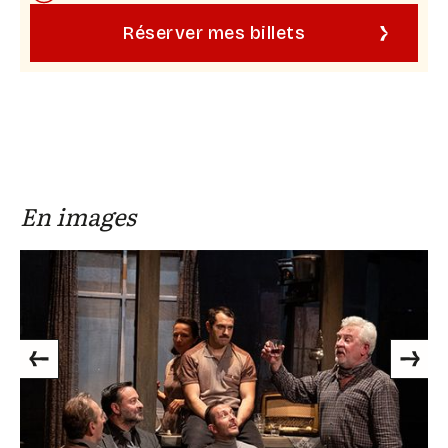
Alaïmalaïs, Julien Ratel ou Arnaud Dupont, Juliette
Béhar ou Yasmine Haller ou Garance Bocobza, Jean-
Réserver mes billets
Philippe Daguerre ou Philippe Maymat
Musiques et assistant mise en scène : Hervé Haine
Lumières: Moïse Hill
Décors : Antoine Milian
Costumes : Virginie H
En images
Previous
Next