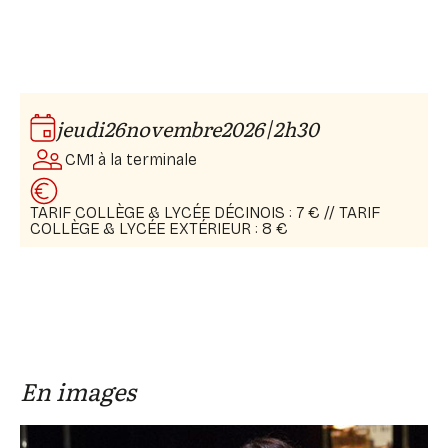
Avec : Juliette Rizoud
Production : la Compagnie dramatique dépendante,
Lumières : Julia Grand
TNP
Costumes : Thibault Welchlin
|
jeudi
26
novembre
2026
2h30
CM1 à la terminale
TARIF COLLÈGE & LYCÉE DÉCINOIS : 7 € // TARIF
COLLÈGE & LYCÉE EXTÉRIEUR : 8 €
En images