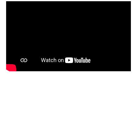
Texte : Joseph Delteil
Adaptation : Jean-Pierre Jourdain
Mise en scène : Christian Schiaretti