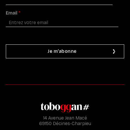
Email
*
14 Avenue Jean Macé
69150 Décines-Charpieu