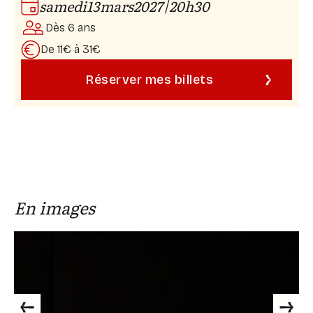
|
samedi
13
mars
2027
20h30
Avec : Fabrizio Giannini, Cèlia Marcé Oller, Maria Palma
Dès 6 ans
Borràs, Armando Rabanera Muro, Manel Rosés
Moretó
De 11€ à 31€
Chorégraphie : Michelle Man
Réserver mes billets
Musique : Cristiano et Davide Della Monica
Lumières : Thomas Bourreau
Scénographie : Armando Rabanera Muro, Oscar de Paz
Costumes : Rosa Solé
En images
Previous
Next